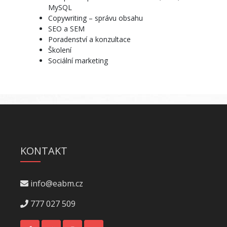
MySQL
Copywriting – správu obsahu
SEO a SEM
Poradenství a konzultace
Školení
Sociální marketing
KONTAKT
info@eabm.cz
777 027 509